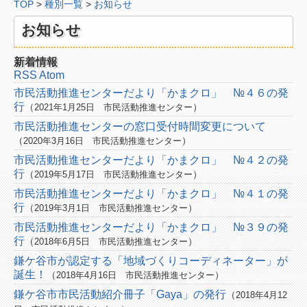
TOP
>
種別一覧
>
お知らせ
分野から
お知らせ
福祉
こども
新着情報
RSS
Atom
環境
市民活動推進センターだより「かまクロ」 №４６の発
行
（
）
2021年1月25日
市民活動推進センター
国際
市民活動推進センターの窓口受付時間変更について
（
）
2020年3月16日
社会
市民活動推進センター
市民活動推進センターだより「かまクロ」 №４２の発
中間支援
行
（
）
2019年5月17日
市民活動推進センター
市民活動推進センターだより「かまクロ」 №４１の発
分野一覧
行
（
）
2019年3月1日
市民活動推進センター
地域から
市民活動推進センターだより「かまクロ」 №３９の発
行
（
）
2018年6月5日
市民活動推進センター
中央
鎌ケ谷市が認定する「地域づくりコーディネーター」が
誕生！
（
）
2018年4月16日
市民活動推進センター
東部
鎌ケ谷市市民活動紹介冊子「Gaya」の発行
（
2018年4月12
西部