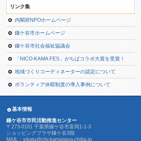
リンク集
内閣府NPOホームページ
鎌ケ谷市ホームページ
鎌ケ谷市社会福祉協議会
「NICO-KAMA FES」がちばコラボ大賞を受賞！
地域づくりコーディネーターの認定について
ボランティア休暇制度の導入事例について
基本情報
鎌ケ谷市市民活動推進センター
〒273-0101 千葉県鎌ケ谷市富岡1-1-3
ショッピングプラザ鎌ケ谷3階
MAIL：sikatu@city.kamagaya.chiba.jp