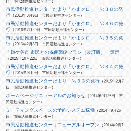
）
日
市民活動推進センター
市民活動推進センターだより「かまクロ」 №３８の発
南部
行
（
）
2018年3月9日
市民活動推進センター
北部
市民活動推進センターだより「かまクロ」 №３６の発
行
（
）
2016年7月29日
市民活動推進センター
地域一覧
市民活動推進センターだより「かまクロ」 №３５の発
行
（
）
2016年2月8日
市民活動推進センター
日付から
「鎌ケ谷市 市民との協働戦略プラン（改訂版）」策定
今月
（
）
2015年10月22日
市民活動推進センター
市民活動推進センターだより「かまクロ」 №３４の発
翌月
行
（
）
2015年9月9日
市民活動推進センター
翌々月
市民活動推進センターだより №３３の発行
（
2015年2月7
）
日
市民活動推進センター
種別から
ホームページリニューアルのお知らせ
（
2014年9月26日
市
）
民活動推進センター
お知らせ
ミーティングスペースの予約システム稼働
（
2014年9月26
イベント情報
）
日
市民活動推進センター
市民活動推進センターリニューアルオープン
（
2014年9月7
助成金情報