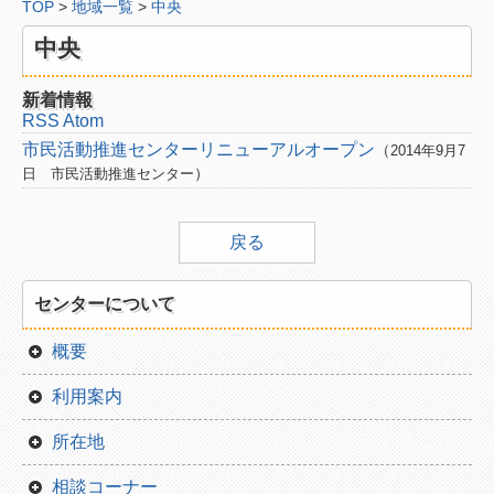
TOP
>
地域一覧
>
中央
分野から
中央
福祉
こども
新着情報
RSS
Atom
環境
市民活動推進センターリニューアルオープン
（
2014年9月7
）
日
市民活動推進センター
国際
社会
戻る
中間支援
センターについて
分野一覧
概要
地域から
利用案内
中央
所在地
東部
相談コーナー
西部