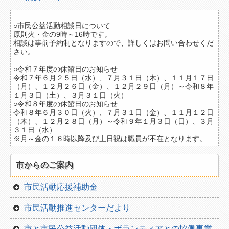
南部
○市民公益活動相談日について
原則火・金の9時～16時です。
北部
相談は事前予約制となりますので、詳しくはお問い合わせくだ
さい。
地域一覧
○令和７年度の休館日のお知らせ
令和７年６月２５日（水）、７月３１日（木）、１１月１７日
日付から
（月）、１２月２６日（金）、１２月２９日（月）～令和８年
１月３日（土）、３月３１日（火）
今月
○令和８年度の休館日のお知らせ
令和８年６月３０日（火）、７月３１日（金）、１１月１２日
翌月
（木）、１２月２８日（月）～令和９年１月３日（日）、３月
３１日（水）
※月～金の１６時以降及び土日祝は職員が不在となります。
翌々月
種別から
市からのご案内
お知らせ
市民活動応援補助金
イベント情報
市民活動推進センターだより
助成金情報
市と市民公益活動団体・ボランティアとの協働事業